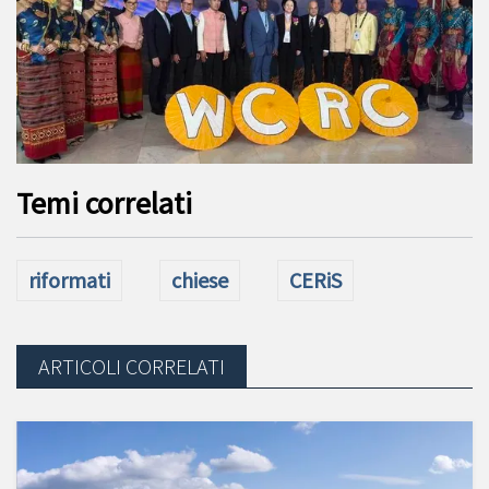
Temi correlati
riformati
chiese
CERiS
ARTICOLI CORRELATI