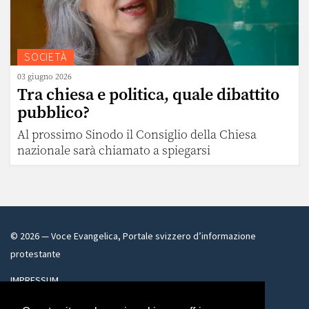
SOCIETÀ
03 giugno 2026
Tra chiesa e politica, quale dibattito
pubblico?
Al prossimo Sinodo il Consiglio della Chiesa
nazionale sarà chiamato a spiegarsi
©
2026
— Voce Evangelica, Portale svizzero d’informazione
protestante
IMPRESSUM
voceevangelica@bluewin.ch