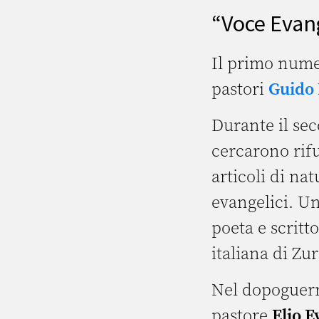
“Voce Evang
Il primo numer
pastori
Guido 
Durante il sec
cercarono rifu
articoli di na
evangelici. U
poeta e scritt
italiana di Zur
Nel dopoguerr
pastore
Elio 