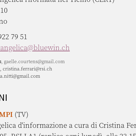
 10
no
922 79 51
vangelica@bluewin.ch
s
, gaelle.courtens@gmail.com
, cristina.ferrari@rsi.ch
sa.nitti@gmail.com
NI
EMPI
(TV)
lica d'informazione a cura di Cristina Fer