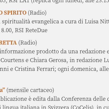
.05, RSI LA1 (replica ogni lunedì, alle 23.1
 SPIRITO
(Radio)
 spiritualità evangelica a cura di Luisa Nitt
 8.00, RSI ReteDue
IRETTA
(Radio)
'informazione prodotto da una redazione 
 Courtens e Chiara Gerosa, in redazione L
Anni e Cristina Ferrari; ogni domenica, alle
a”
(mensile cartaceo)
blicazione è edita dalla Conferenza delle 
 lingua italiana in Svizzera (CoCelis), in c