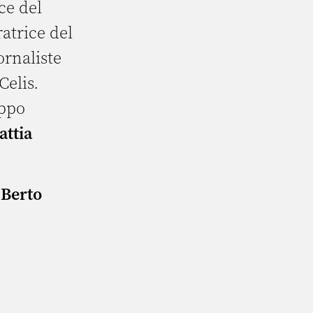
ce del
atrice del
ornaliste
Celis.
uppo
ttia
 Berto