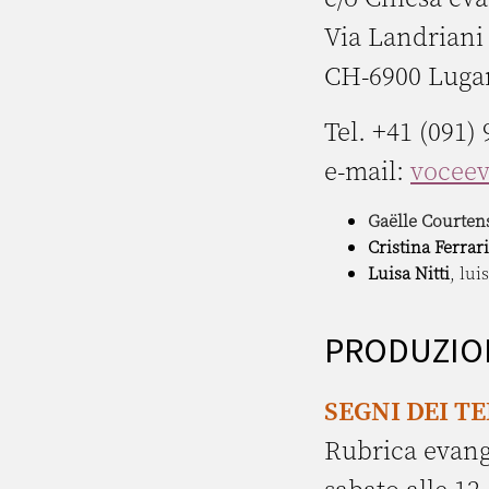
Via Landriani
CH-6900 Luga
Tel. +41 (091) 
e-mail:
vocee
Gaëlle Courten
Cristina Ferrari
Luisa Nitti
,
lui
PRODUZIO
SEGNI DEI T
Rubrica evange