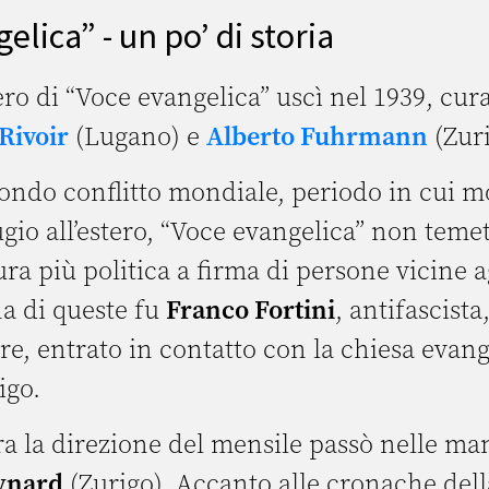
elica” - un po’ di storia
o di “Voce evangelica” uscì nel 1939, cura
Rivoir
(Lugano) e
Alberto Fuhrmann
(Zur
ondo conflitto mondiale, periodo in cui mol
gio all’estero, “Voce evangelica” non temet
tura più politica a firma di persone vicine 
na di queste fu
Franco Fortini
, antifascista
ore, entrato in contatto con la chiesa evang
igo.
a la direzione del mensile passò nelle man
Eynard
(Zurigo). Accanto alle cronache della