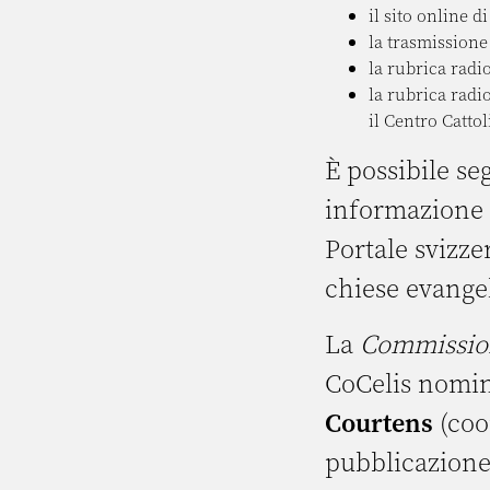
il sito online di
la trasmissione
la rubrica radi
la rubrica radi
il Centro Catto
È possibile se
informazione 
Portale svizze
chiese evangel
La
Commission
CoCelis nomin
Courtens
(coo
pubblicazione