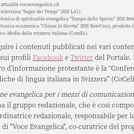
 attualità
voceevangelica.ch
 televisiva “Segni dei Tempi” (RSI LA1)
ofonica di spiritualità evangelica “Tempo dello Spirito” (RSI Re
ofonica ecumenica “Chiese in diretta” (RSI ReteUno), prodotta 
lico Media della svizzera italiana (ComEc).
guire i contenuti pubblicati nei vari conten
sui profili
Facebook
e
Twitter
del Portale. 
ro d’informazione protestante è la “Confer
iche di lingua italiana in Svizzera” (CoCeli
e evangelica per i mezzi di comunicazio
a il gruppo redazionale, che è cosi compo
rdinatrice redazionale, responsabile per l
 di "Voce Evangelica", co-curatrice del p