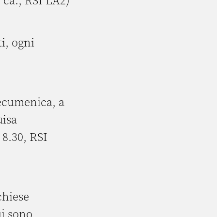
5 ca., RSI LA2)
i, ogni
ecumenica, a
uisa
 8.30, RSI
chiese
ui sono