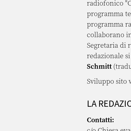
radiofonico "C
programma tel
programma radi
collaborano in
Segretaria di
redazionale si
Schmitt
(tradu
Sviluppo sito
LA REDAZI
Contatti:
c/o Chiesa ev