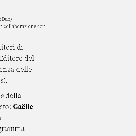
teDue)
in collaborazione con
itori di
Editore del
enza delle
s).
ne
della
sto:
Gaëlle
a
rogramma