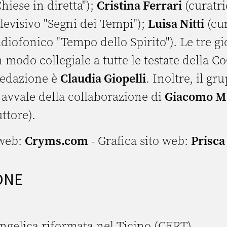
hiese in diretta");
Cristina Ferrari
(curatri
evisivo "Segni dei Tempi");
Luisa Nitti
(cur
ofonico "Tempo dello Spirito"). Le tre gi
 modo collegiale a tutte le testate della Co
 redazione è
Claudia Giopelli
. Inoltre, il gr
 avvale della collaborazione di
Giacomo Ma
ttore).
 web:
Cryms.com
- Grafica sito web:
Prisca
ONE
angelica riformata nel Ticino (CERT)