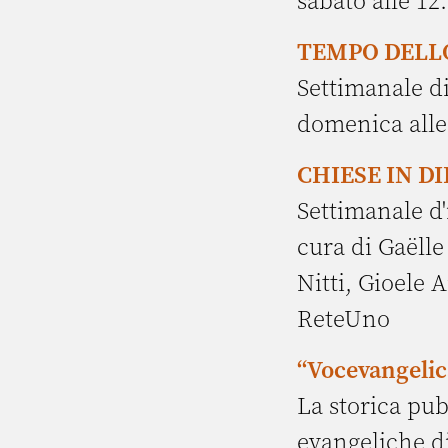
sabato alle 12
TEMPO DELLO
Settimanale di
domenica alle
CHIESE IN D
Settimanale d
cura di Gaëlle
Nitti, Gioele 
ReteUno
“Vocevangelic
La storica pub
evangeliche di