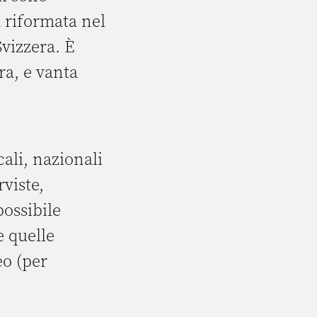
a riformata nel
Svizzera. È
ra, e vanta
cali, nazionali
viste,
possibile
e quelle
eo (per