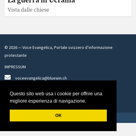
Vista dalle chiese
©
2026
— Voce Evangelica, Portale svizzero d’informazione
protestante
IMPRESSUM
voceevangelica@bluewin.ch
Facebook
Questo sito web usa i cookie per offrire una
Twitter
migliore esperienza di navigazione.
OK
Design by Pri.Ma SA + Development by Cryms SAGL