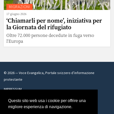
MIGRAZIONI
17 giugno 2026
‘Chiamarli per nome’, iniziativa per
la Giornata del rifugiato
Oltre 72.000 persone decedute in fuga verso
l’Europa
©
2026
— Voce Evangelica, Portale svizzero d’informazione
protestante
IMPRESSUM
voceevangelica@bluewin.ch
Questo sito web usa i cookie per offrire una
migliore esperienza di navigazione.
Facebook