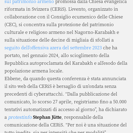
sul patrimonio armeno
promossa dalla Chiesa evangelica
riformata in Svizzera (CERiS). L’evento, organizzato in
collaborazione con il Consiglio ecumenico delle Chiese
(CEC), si concentra sulla protezione del patrimonio
culturale e religioso armeno nel Nagorno-Karabakh e
sulla situazione delle decine di migliaia di sfollati a
seguito dell’offensiva azera del settembre 2023
che ha
portato, nel gennaio 2024, allo scioglimento della
Repubblica autoproclamata del Karabakh e all’esodo della
popolazione armena locale.
Ebbene, da quando questa conferenza è stata annunciata
il sito web della CERiS è bersaglio di un’ondata senza
precedenti di cyberattacchi. “Dalla pubblicazione del
comunicato, lo scorso 27 aprile, registriamo fino a 50.000
tentativi automatizzati di accesso al giorno”, ha dichiarato
a
protestinfo
Stephan Jütte
, responsabile della
comunicazione della CERiS. “Per noi è una situazione del
tutto inedita, sia per intensità che per modalità”.