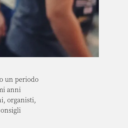
so un periodo
mi anni
, organisti,
onsigli