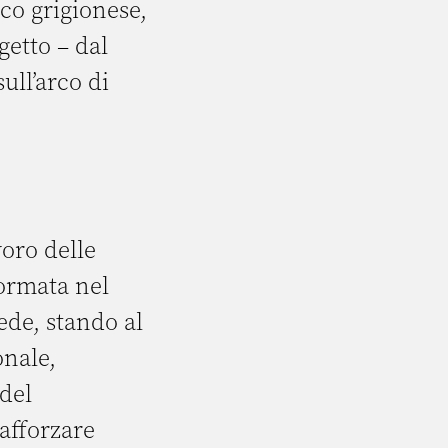
co grigionese,
getto – dal
ull’arco di
oro delle
formata nel
vede, stando al
onale,
del
afforzare