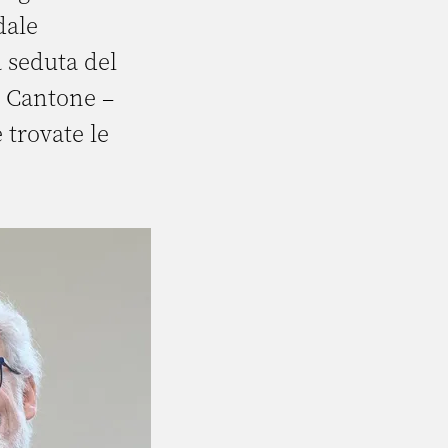
dale
 seduta del
l Cantone –
 trovate le