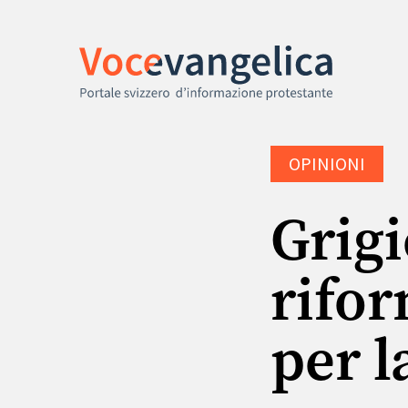
OPINIONI
Grigi
rifor
per l