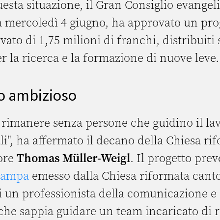
sta situazione, il Gran Consiglio evangeli
a mercoledì 4 giugno, ha approvato un pro
ato di 1,75 milioni di franchi, distribuiti s
er la ricerca e la formazione di nuove leve.
o ambizioso
 rimanere senza persone che guidino il lav
i", ha affermato il decano della Chiesa ri
tore
Thomas Müller-Weigl
. Il progetto pre
tampa
emesso dalla Chiesa riformata cant
i un professionista della comunicazione e 
e sappia guidare un team incaricato di r