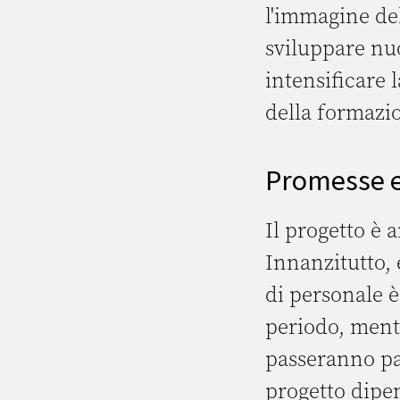
l'immagine del
sviluppare nuo
intensificare 
della formazio
Promesse e
Il progetto è
Innanzitutto, 
di personale è
periodo, mentr
passeranno pa
progetto dipen