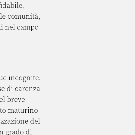
idabile,
 le comunità,
li nel campo
ue incognite.
se di carenza
el breve
tto maturino
izzazione del
in grado di