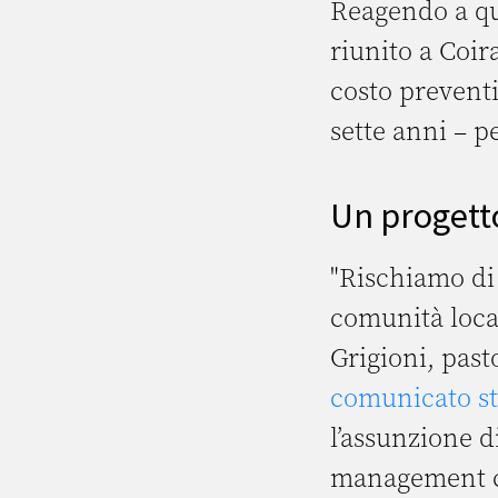
Reagendo a que
riunito a Coir
costo preventiv
sette anni – p
Un progett
"Rischiamo di
comunità local
Grigioni, pas
comunicato s
l’assunzione d
management ch