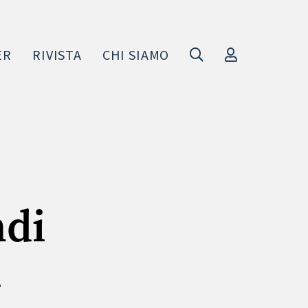
ER
RIVISTA
CHI SIAMO
ndi
i