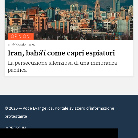
OPINIONI
10 febbraio 2026
Iran, bahá’í come capri espiatori
La persecuzione silenziosa di una minoranza
pacifica
©
2026
— Voce Evangelica, Portale svizzero d’informazione
protestante
IMPRESSUM