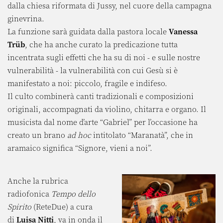
dalla chiesa riformata di Jussy, nel cuore della campagna
ginevrina.
La funzione sarà guidata dalla pastora locale
Vanessa
Trüb
, che ha anche curato la predicazione tutta
incentrata sugli effetti che ha su di noi - e sulle nostre
vulnerabilità - la vulnerabilità con cui Gesù si è
manifestato a noi: piccolo, fragile e indifeso.
Il culto combinerà canti tradizionali e composizioni
originali, accompagnati da violino, chitarra e organo. Il
musicista dal nome d’arte “Gabriel” per l’occasione ha
creato un brano
ad hoc
intitolato “Maranatà”, che in
aramaico significa “Signore, vieni a noi”.
Anche la rubrica
radiofonica
Tempo dello
Spirito
(ReteDue) a cura
di
Luisa Nitti
, va in onda il