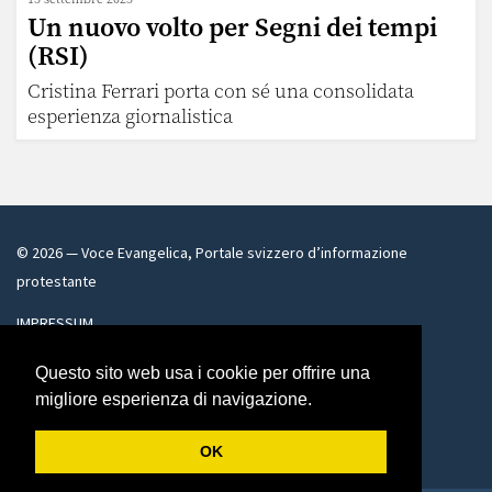
Un nuovo volto per Segni dei tempi
(RSI)
Cristina Ferrari porta con sé una consolidata
esperienza giornalistica
©
2026
— Voce Evangelica, Portale svizzero d’informazione
protestante
IMPRESSUM
voceevangelica@bluewin.ch
Questo sito web usa i cookie per offrire una
migliore esperienza di navigazione.
Facebook
Twitter
OK