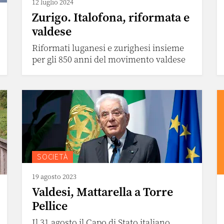
12 luglio 2024
Zurigo. Italofona, riformata e
valdese
Riformati luganesi e zurighesi insieme
per gli 850 anni del movimento valdese
SOCIETÀ
19 agosto 2023
Valdesi, Mattarella a Torre
Pellice
Il 31 agosto il Capo di Stato italiano