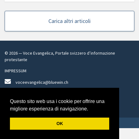
Carica altri articoli
©
2026
— Voce Evangelica, Portale svizzero d’informazione
protestante
IMPRESSUM
voceevangelica@bluewin.ch
Facebook
Questo sito web usa i cookie per offrire una
Twitter
migliore esperienza di navigazione.
Design by Pri.Ma SA + Development by Cryms SAGL
OK