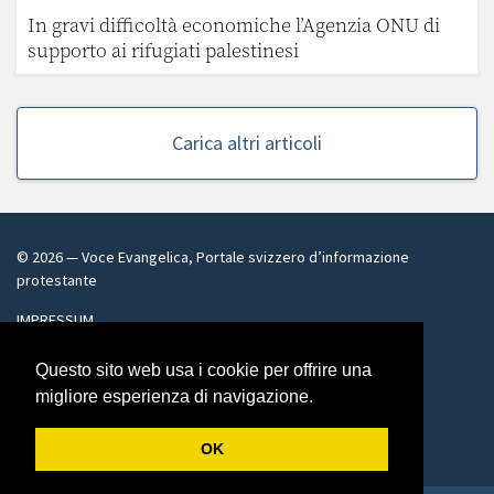
In gravi difficoltà economiche l’Agenzia ONU di
supporto ai rifugiati palestinesi
Carica altri articoli
©
2026
— Voce Evangelica, Portale svizzero d’informazione
protestante
IMPRESSUM
voceevangelica@bluewin.ch
Questo sito web usa i cookie per offrire una
migliore esperienza di navigazione.
Facebook
Twitter
OK